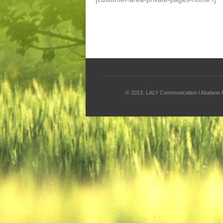
© 2013.
LALY Communication
l
Abalane 