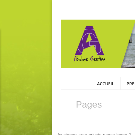
ACCUEIL
PRE
Pages
[customer-area-private-pages-home /]